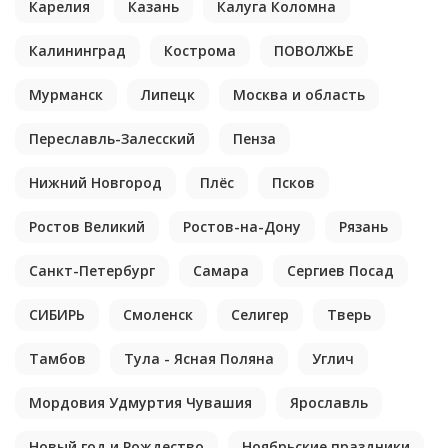
Карелия
Казань
Калуга Коломна
Калининград
Кострома
ПОВОЛЖЬЕ
Мурманск
Липецк
Москва и область
Переславль-Залесский
Пенза
Нижний Новгород
Плёс
Псков
Ростов Великий
Ростов-на-Дону
Рязань
Санкт-Петербург
Самара
Сергиев Посад
СИБИРЬ
Смоленск
Селигер
Тверь
Тамбов
Тула - Ясная Поляна
Углич
Мордовия Удмуртия Чувашия
Ярославль
Новый год и Рождество
Ноябрьские праздники