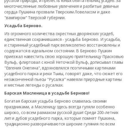
русской природы, и прелесть юных обитательниц усадеб. За
многочисленные любовные увлечения и разбитые девичьи
сердца Пушкина прозвали Тверским Ловеласом и даже
"вампиром" Тверской губернии.
Усадьба Берново.
Из огромного количества окрестных дворянских усадеб,
единственная сохранившаяся -
усадьба Берново. И усадьба,
и старинный усадебный парк великолепно восстановлены и
содержатся в идеальном состоянии. В Берново Пушкин
приезжал навестить свою хорошую приятельницу Прасковью
Вульф, флиртовал с юной Неточкой Вульф, дописывал главы
"Евгения Онегина", вдохновлялся поэтичными картинами
усадебного парка и реки Тьмы, говорят даже, что сюжет его
незаконченной пьесы "Русалка" навеяли природные картины
и местные легенды о русалках.
Барская Масленица в усадьбе Берново!
Богатая барская усадьба Берново славилась своими
праздниками, а Масленицу здесь всегда гуляли особенно
широко, со всем размахом русской души! Среди 200-летних
лип и дубов усадебного парка, которые помнят Пушкина,
традиционно разворачиваются широкие гуляния по всем