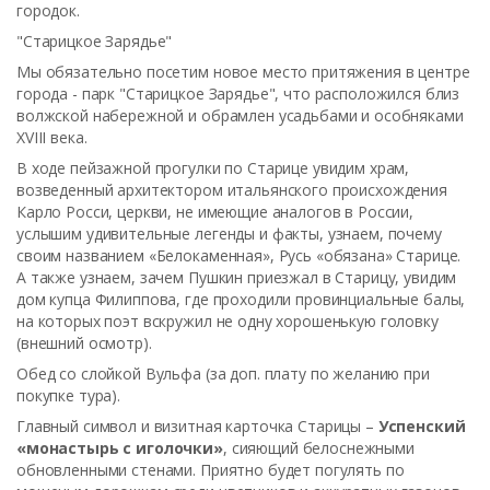
городок.
"Старицкое Зарядье"
Мы обязательно посетим новое место притяжения в центре
города - парк "Старицкое Зарядье", что расположился близ
волжской набережной и обрамлен усадьбами и особняками
XVIII века.
В ходе пейзажной прогулки по Старице увидим храм,
возведенный архитектором итальянского происхождения
Карло Росси, церкви, не имеющие аналогов в России,
услышим удивительные легенды и факты, узнаем, почему
своим названием «Белокаменная», Русь «обязана» Старице.
А также узнаем, зачем Пушкин приезжал в Старицу, увидим
дом купца Филиппова, где проходили провинциальные балы,
на которых поэт вскружил не одну хорошенькую головку
(внешний осмотр).
Обед со слойкой Вульфа (за доп. плату по желанию при
покупке тура).
Главный символ и визитная карточка Старицы –
Успенский
«монастырь с иголочки»
, сияющий белоснежными
обновленными стенами. Приятно будет погулять по