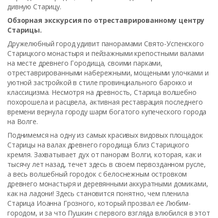
дивную Старицу.
Обзорная экскурсия по отреставрированному центру
Старицы.
Дружелюбный город удивит панорамами Свято-Успенского
Старицкого монастыря и пейзажными крепостными валами
на месте древнего Городища, своими парками,
отреставрированными набережными, мощеными улочками и
уютной застройкой в стиле провинциального барокко и
классицизма. Несмотря на древность, Старица волшебно
похорошела и расцвела, активная реставрация последнего
времени вернула городу шарм богатого купеческого города
на Волге.
Поднимемся на одну из самых красивых видовых площадок
Старицы на валах древнего городища близ Старицкого
кремля. Захватывает дух от панорам Волги, которая, как и
тысячу лет назад, течет здесь в своем первозданном русле,
а весь волшебный городок с белоснежным островком
древнего монастыря и деревянными аккуратными домиками,
как на ладони! Здесь становится понятно, чем пленила
Старица Иоанна Грозного, который прозвал ее Любим-
городом, и за что Пушкин с первого взгляда влюбился в этот