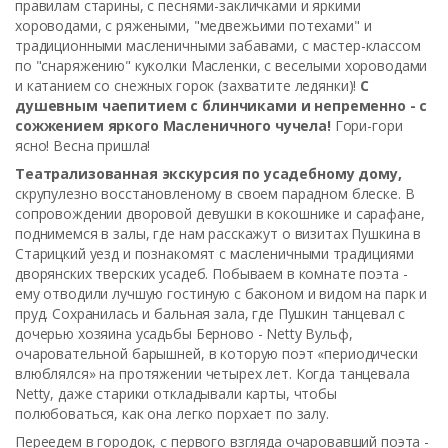
правилам старины, с песнями-закличками и яркими
хороводами, с ряжеными, "медвежьими потехами" и
традиционными масленичными забавами, с мастер-классом
по "снаряжению" куколки Масленки, с веселыми хороводами
и катанием со снежных горок (захватите ледянки)!
С
душевным чаепитием с блинчиками и непременно - с
сожжением яркого Масленичного чучела!
Гори-гори
ясно! Весна пришла!
Театрализованная экскурсия по усадебному дому,
скрупулезно восстановленому в своем парадном блеске. В
сопровождении дворовой девушки в кокошнике и сарафане,
поднимемся в залы, где нам расскажут о визитах Пушкина в
Старицкий уезд и познакомят с масленичными традициями
дворянских тверских усадеб. Побываем в комнате поэта -
ему отводили лучшую гостиную с баконом и видом на парк и
пруд. Сохранилась и бальная зала, где Пушкин танцевал с
дочерью хозяина усадьбы Берново - Netty Вульф,
очаровательной барышней, в которую поэт «периодически
влюблялся» на протяжении четырех лет. Когда танцевала
Netty, даже старики откладывали карты, чтобы
полюбоваться, как она легко порхает по залу.
Переедем в городок, с первого взгляда очаровавший поэта -