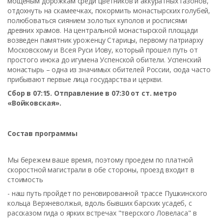
мощеным дорожкам среди цветников и аккуратных газонов,
отдохнуть на скамеечках, покормить монастырских голубей,
полюбоваться сиянием золотых куполов и росписями
древних храмов. На центральной монастырской площади
возведен памятник уроженцу Старицы, первому патриарху
Московскому и Всея Руси Иову, который прошел путь от
простого инока до игумена Успенской обители. Успенский
монастырь – одна из значимых обителей России, сюда часто
прибывают первые лица государства и церкви.
Сбор в 07:15. Отправление в 07:30 от ст. метро
«Войковская».
Состав программы
Мы бережем ваше время, поэтому проедем по платной
скоростной магистрали в обе стороны, проезд входит в
стоимость
- наш путь пройдет по реновированной трассе Пушкинского
кольца Верхневолжья, вдоль бывших барских усадеб, с
рассказом гида о ярких встречах "тверского Ловеласа" в