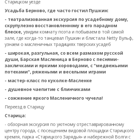
Старицком уезде
Усадьба Берново, где часто гостил Пушкин:
- театрализованная экскурсия по усадебному дому,
скрупулезно восстановленному в его парадном
блеске,
увидим комнату поэта и побываем в той самой
зале, где когда-то танцевал Пушкин и блистала Netty Вульф,
узнаем о масленичных традициях тверских усадеб
- широкая, разгульная, со всем размахом русской
души, Барская Масленица в Берново с песнями-
закличками и яркими хороводами, с "медвежьими
потехами", ряжеными и веселыми играми
- мастер-класс по куколке-Масленке
- душевное чаепитие с блинчиками
- сожжение яркого Масленичного чучела!
Переезд в Старицу
Старица:
- обзорная экскурсия по уютному отреставрированному
центру города, с посещением видовой площадки Старицкого
кремля, парка «Старицкого Зарядья» и набережной Волги с