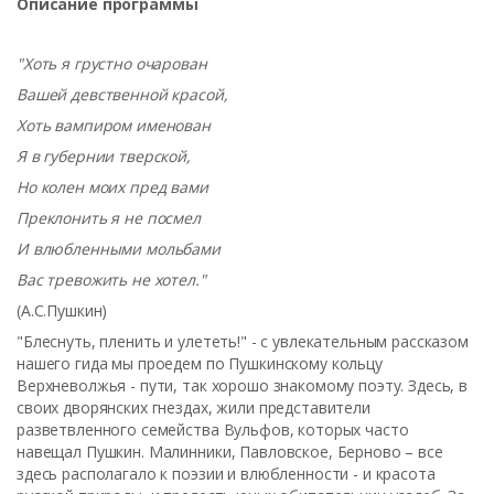
Описание программы
"Хоть я грустно очарован
Вашей девственной красой,
Хоть вампиром именован
Я в губернии тверской,
Но колен моих пред вами
Преклонить я не посмел
И влюбленными мольбами
Вас тревожить не хотел."
(А.С.Пушкин)
"Блеснуть, пленить и улететь!" - с увлекательным рассказом
нашего гида мы проедем по Пушкинскому кольцу
Верхневолжья - пути, так хорошо знакомому поэту. Здесь, в
своих дворянских гнездах, жили представители
разветвленного семейства Вульфов, которых часто
навещал Пушкин. Малинники, Павловское, Берново – все
здесь располагало к поэзии и влюбленности - и красота