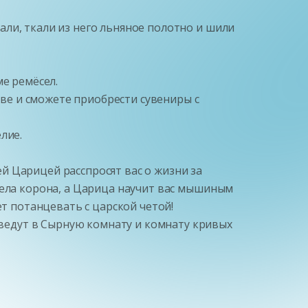
ли, ткали из него льняное полотно и шили
е ремёсел.
тве и сможете приобрести сувениры с
лие.
й Царицей расспросят вас о жизни за
жела корона, а Царица научит вас мышиным
ет потанцевать с царской четой!
ведут в Сырную комнату и комнату кривых