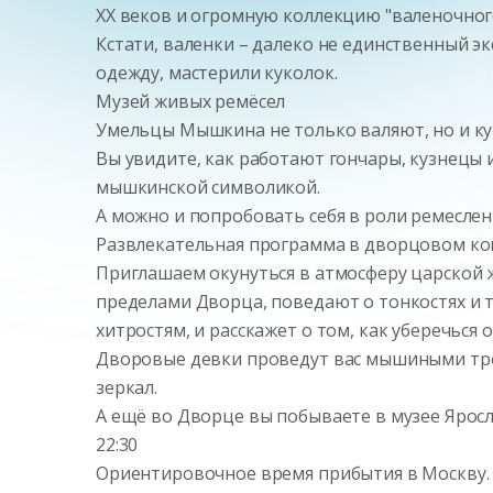
XX веков и огромную коллекцию "валеночного 
Кстати, валенки – далеко не единственный э
одежду, мастерили куколок.
Музей живых ремёсел
Умельцы Мышкина не только валяют, но и кую
Вы увидите, как работают гончары, кузнецы и
мышкинской символикой.
А можно и попробовать себя в роли ремеслен
Развлекательная программа в дворцовом к
Приглашаем окунуться в атмосферу царской 
пределами Дворца, поведают о тонкостях и т
хитростям, и расскажет о том, как уберечься
Дворовые девки проведут вас мышиными тро
зеркал.
А ещё во Дворце вы побываете в музее Ярос
22:30
Ориентировочное время прибытия в Москву.