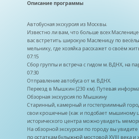
Описание программы
Автобусная экскурсия из Москвы.
Известно ли вам, что больше всех Масленице 
вас встретить широкую Масленицу по весёлы
мельнику, где хозяйка расскажет о своём жи
07:15
Сбор группы и встреча с гидом м. ВДНХ, на п
07:30
Отправление автобуса от м. ВДНХ.
Переезд в Мышкин (230 км). Путевая информа
Обзорная экскурсия по Мышкину
Старинный, камерный и гостеприимный город
свои крошечные (как и подобает мышиному ц
исторического центра можно увидеть мемор
На обзорной экскурсии по городу вы увидите 
по остаткам булыжной мостовой XVIII века 