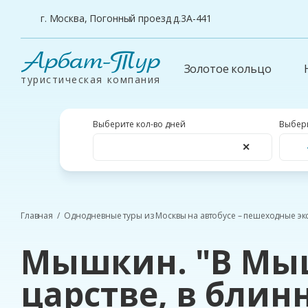
г. Москва, Погонный проезд д.3А-441
Арбат-Тур
Золотое кольцо
туристическая компания
Выберите кол-во дней
Выбери
✕
Главная
Однодневные туры из Москвы на автобусе – пешеходные эк
Мышкин. "В М
царстве, в блин