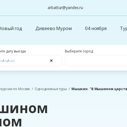
arbattur@yandex.ru
Новый год
Дивеево Муром
04 ноября
Ту
те дату выезда
Выберите город
✕
скурсии по Москве
Однодневные туры
Мышкин. "В Мышином царстве
ышином
ном