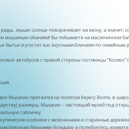
рады... мыши: солнце поворачивает на весну, а значит, 
м мышиным обычаям! Вы побываете на масленичном бал
тье-бытье и угостит вас вкусными блинами по семейным 
арковке автобусов с правой стороны гостиницы "Космос" 
ция.
ок Мышкин притаился на пологом берегу Волги, в широ
арству) размеры, Мышкин – настоящий музей под откры
иальную табличку.
купеческие особняки с мезонинами и старинные деревянн
и живописному Верхнему бульвару и полюбуетесь изумит