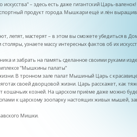
искусства" – здесь есть даже гигантский Царь-валенок!
кспортный продукт города. Мышкари ещё и лён выращива
т, лепят, мастерят – в этом вы сможете убедиться в Дом
 столяры, узнаете массу интересных фактов об их искусс
ника и забрать на память сделанное своими руками изде
омплексе "Мышкины палаты"
жизни. В тронном зале палат Мышиный Царь с красавице
яготах своей дворцовой жизни. Царь расскажет, как тя
 от кошачьих козней. На царском приёме даже можно буд
пами к царскому зоопарку настоящих живых мышей, за
лавского Мишки.