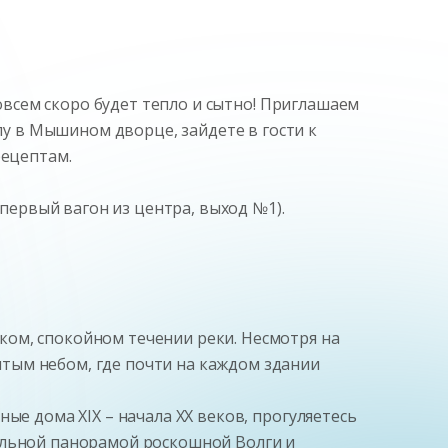
совсем скоро будет тепло и сытно! Приглашаем
у в Мышином дворце, зайдете в гости к
рецептам.
(первый вагон из центра, выход №1).
ком, спокойном течении реки. Несмотря на
тым небом, где почти на каждом здании
ые дома XIX – начала XX веков, прогуляетесь
ельной панорамой роскошной Волги и