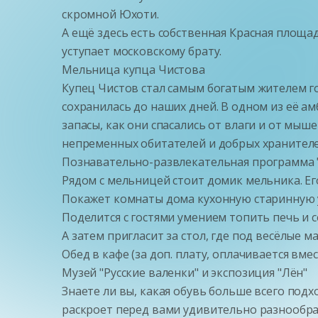
скромной Юхоти.
А ещё здесь есть собственная Красная площа
уступает московскому брату.
Мельница купца Чистова
Купец Чистов стал самым богатым жителем г
сохранилась до наших дней. В одном из её ам
запасы, как они спасались от влаги и от мыш
непременных обитателей и добрых хранител
Познавательно-развлекательная программа "
Рядом с мельницей стоит домик мельника. Ег
Покажет комнаты дома кухонную старинную у
Поделится с гостями умением топить печь и с
А затем пригласит за стол, где под весёлые 
Обед в кафе (за доп. плату, оплачивается вмес
Музей "Русские валенки" и экспозиция "Лён"
Знаете ли вы, какая обувь больше всего подх
раскроет перед вами удивительно разнообраз