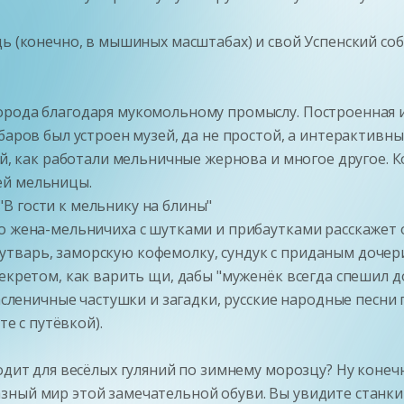
дь (конечно, в мышиных масштабах) и свой Успенский со
орода благодаря мукомольному промыслу. Построенная 
баров был устроен музей, да не простой, а интерактивн
ей, как работали мельничные жернова и многое другое. К
ей мельницы.
В гости к мельнику на блины"
о жена-мельничиха с шутками и прибаутками расскажет 
тварь, заморскую кофемолку, сундук с приданым дочери
екретом, как варить щи, дабы "муженёк всегда спешил д
масленичные частушки и загадки, русские народные песни
те с путёвкой).
одит для весёлых гуляний по зимнему морозцу? Ну конечн
ный мир этой замечательной обуви. Вы увидите станки д