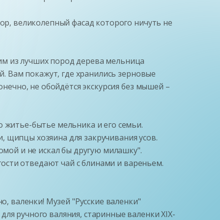
бор, великолепный фасад которого ничуть не
им из лучших пород дерева мельница
ый. Вам покажут, где хранились зерновые
онечно, не обойдётся экскурсия без мышей –
о житье-бытье мельника и его семьи.
, щипцы хозяина для закручивания усов.
омой и не искал бы другую милашку".
 гости отведают чай с блинами и вареньем.
о, валенки! Музей "Русские валенки"
ля ручного валяния, старинные валенки XIX-