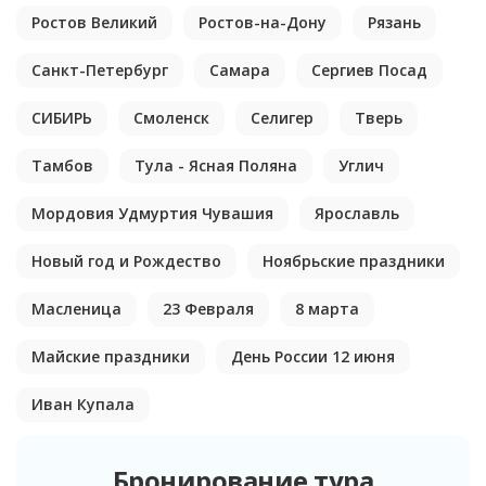
Ростов Великий
Ростов-на-Дону
Рязань
Санкт-Петербург
Самара
Сергиев Посад
СИБИРЬ
Смоленск
Селигер
Тверь
Тамбов
Тула - Ясная Поляна
Углич
Мордовия Удмуртия Чувашия
Ярославль
Новый год и Рождество
Ноябрьские праздники
Масленица
23 Февраля
8 марта
Майские праздники
День России 12 июня
Иван Купала
Бронирование тура