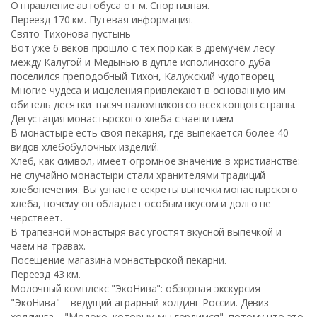
Отправление автобуса от м. Спортивная.
Переезд 170 км. Путевая информация.
Свято-Тихонова пустынь
Вот уже 6 веков прошло с тех пор как в дремучем лесу
между Калугой и Медынью в дупле исполинского дуба
поселился преподобный Тихон, Калужский чудотворец.
Многие чудеса и исцеления привлекают в основанную им
обитель десятки тысяч паломников со всех концов страны.
Дегустация монастырского хлеба с чаепитием
В монастыре есть своя пекарня, где выпекается более 40
видов хлебобулочных изделий.
Хлеб, как символ, имеет огромное значение в христианстве:
не случайно монастыри стали хранителями традиций
хлебопечения. Вы узнаете секреты выпечки монастырского
хлеба, почему он обладает особым вкусом и долго не
черствеет.
В трапезной монастыря вас угостят вкусной выпечкой и
чаем на травах.
Посещение магазина монастырской пекарни.
Переезд 43 км.
Молочный комплекс "ЭкоНива": обзорная экскурсия
"ЭкоНива" – ведущий аграрный холдинг России. Девиз
холдинга – "Молоко, которым мы гордимся", потому что это