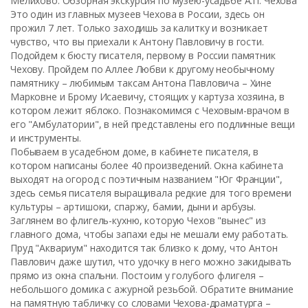
Мелихово. Обзорная экскурсия по музею-усадьбе А.П. Чехова
Это один из главных музеев Чехова в России, здесь он
прожил 7 лет. Только заходишь за калитку и возникает
чувство, что вы приехали к Антону Павловичу в гости.
Подойдем к бюсту писателя, первому в России памятник
Чехову. Пройдем по Аллее Любви к другому необычному
памятнику – любимым таксам Антона Павловича – Хине
Марковне и Брому Исаевичу, стоящих у картуза хозяина, в
котором лежит яблоко. Познакомимся с Чеховым-врачом в
его "Амбулатории", в ней представлены его подлинные вещи
и инструменты.
Побываем в усадебном доме, в кабинете писателя, в
котором написаны более 40 произведений. Окна кабинета
выходят на огород с поэтичным названием "Юг Франции",
здесь семья писателя выращивала редкие для того времени
культуры – артишоки, спаржу, бамии, дыни и арбузы.
Заглянем во флигель-кухню, которую Чехов "вынес" из
главного дома, чтобы запахи еды не мешали ему работать.
Пруд "Аквариум" находится так близко к дому, что Антон
Павлович даже шутил, что удочку в него можно закидывать
прямо из окна спальни. Постоим у голубого флигеля –
небольшого домика с ажурной резьбой. Обратите внимание
на памятную табличку со словами Чехова-драматурга –