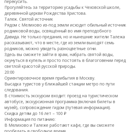
перекусить.
Прогуляйтесь за территорию усадьбы к Чеховской школе,
деревянной церкви Рождества Христова.
Талеж. Святой источник
Рядом с Мелихово из-под земли исходит обильный источник
родниковой воды, освящённый во имя преподобного
Давида. Не только предания, но и нынешние жители Талежа
рассказывают, что в месте, где из земли выходят семь
родников, можно увидеть разноцветные огни.
Здесь вы сможете зайти в храм, набрать святой воды,
окунуться в купель и просто постоять в благоговении перед
светлой красотой русской природы.
20:00
Ориентировочное время прибытия в Москву.
Высадка туристов у ближайшей станции метро по пути
следования.
В стоимость экскурсии входит: проезд на туристическом
автобусе, экскурсионная программа (включая билеты в
музей), сопровождение гидом (путевая информация).
Скидка детям до 16 лет – 100 ₽
Информация по питанию:
В Мелихово и Талеже работают кафе, где вы сможете
пообедать в свободное время.