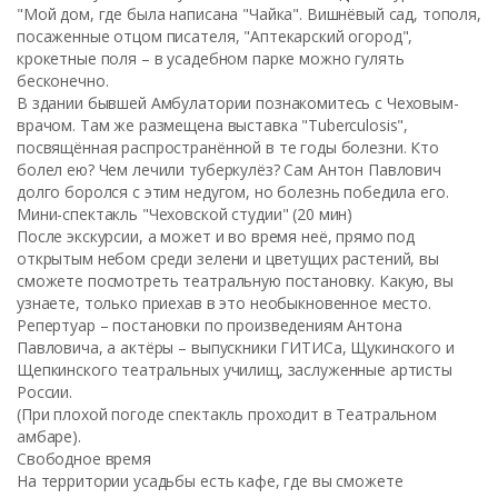
"Мой дом, где была написана "Чайка". Вишнёвый сад, тополя,
посаженные отцом писателя, "Аптекарский огород",
крокетные поля – в усадебном парке можно гулять
бесконечно.
В здании бывшей Амбулатории познакомитесь с Чеховым-
врачом. Там же размещена выставка "Tuberculosis",
посвящённая распространённой в те годы болезни. Кто
болел ею? Чем лечили туберкулёз? Сам Антон Павлович
долго боролся с этим недугом, но болезнь победила его.
Мини-спектакль "Чеховской студии" (20 мин)
После экскурсии, а может и во время неё, прямо под
открытым небом среди зелени и цветущих растений, вы
сможете посмотреть театральную постановку. Какую, вы
узнаете, только приехав в это необыкновенное место.
Репертуар – постановки по произведениям Антона
Павловича, а актёры – выпускники ГИТИСа, Щукинского и
Щепкинского театральных училищ, заслуженные артисты
России.
(При плохой погоде спектакль проходит в Театральном
амбаре).
Свободное время
На территории усадьбы есть кафе, где вы сможете