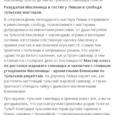
Разудалая Масленица в гостях у Левши в слободе
тульских мастеров.
В сопровождении легендарного мастера Левши отправимся
в ремесленную слободу, познакомимся с мастерами-
добродеями и их именитыми ремеслами, от души погуляем
на тульской Масленице с хороводами, играми и веселыми
затеями, изготовим собственную куколку-Масленку и
примем участие в масленичной игре-квесте. Совместим
приятное с полезным и непременно узнаем, что значит
«довести до белого каления», как устроен самовар, и чем
отличается столярное дело от плотницкого?
Мастер-класс
по растопке жарового самовара и чаепитие с главным
угощением Масленицы - ароматными блинками по
тульским рецептам.
На дорожку Левша научит нас, как
растопить настоящий тульский жаровой самовар, а также
пригласит отведать чайку с дымком и масленичными
блинчиками!
Про оружие, тульские самовары и пряники знают все, а вы не
догадывались, что русская ручная гармоника родом тоже из
Тулы?! Благодаря тульским мастерам русские гармони и
баяны, наравне с балалайкой, стали музыкальным символом