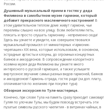
России.
Душевный музыкальный прием в гостях у деда
Филимона в самобытном музее гармони, который
добавит прекрасного масленичного настроения!
В
этом удивительном теплом доме живут гармони, чьи
переливы слышно на всю улицу. Всем любителям петь,
плясать и просто слушать гармонику - непременно сюда!
Здесь вы узнаете и увидите, как совершенствовался
музыкальный промысел от миниатюрных «гармоник-
черепашек» XIX века, которые использовали, в основном,
эстрадные артисты и клоуны, до огромных концертных
баянов и аккордеонов. В сопровождении колоритного
хозяина музея деда Филимона вы узнаете много
интересного о русской гармошке, а также услышите
виртуозное звучание самых разных видов гармоней, баянов
и аккордеонов! Гармонь-отрада, гостю рада! (за доп. плату,
оплачивается по желанию при покупке тура)
Обзорная экскурсия по Туле-мастерице.
Конечно, при слове Тула на память сразу приходит самовар!
Гуляя по улочкам Тулы, мы будем повсюду встречать эти
пузатые символы русского чаепития - в витринах чайных, в