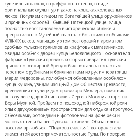
сувенирных лавках, в граффити на стенах, в виде
оригинальных скульптур и даже на крышках колодезных
люков! Погуляем с гидом по богатейшей улице оружейников
и пряничных королей - бывшей Пятницкой улице. Улица
полностью восстановлена в историческом облике и
превратилась в Музейный квартал с богатыми особняками
XVIII-XIX веков, манящая уютом рестораций и ароматом
сдобных тульских пряников из крафтовых магазинчиков.
Увидим особняк-дворец купца Белолипецкого - основателя
фабрики «Тульский пряник», который превратил тульский
пряник во всемирный бренд и был пожалован золотым
перстнем с рубинами и бриллиантами из рук императрицы
Марии Федоровны, полюбуемся обновленным особняком
купца Кучина, увидим изящный Дом Общества Трезвости,
древнейший на улице дом провизора Миллера, памятник
автору легендарной винтовки - Сергею Мосину авторства
Веры Мухиной. Пройдем по пешеходной набережной реки
Упы с двухуровневым пространством для отдыха и прогулок,
с беседками, ротондами и фотозонами на фоне реки и
мощных стен и башен Тульского кремля. Обязательно
посетим арт-объект "Подкова счастья", которая стала
знаменитой достопримечательностью Тулы. По поверью,