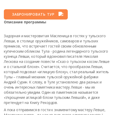
ЗАБРОНИРОВАТЬ ТУР
Описание программы
Задорная и мастеровитая Масленица в гостях у тульского
Левши, в столице оружейников, самоваров и тульских
пряников, что встречает гостей своим обновленным
купеческим обликом. Тула - родина легендарного тульского
кузнеца Левши, который вдохновил писателя Николая
Лескова на создание повести «Сказ о тульском косом Левше
и о стальной блохе». Считается, что прообразом Левши,
который подковал «аглицкую блоху», стал реальный житель
Тулы – главный механик тульской оружейной фабрики
Андрей Сурин. К слову, в Туле установлено два разных и
очень интересных памятника мастеру Левше - мы их
обязательно увидим. Один из памятников называется
«Укрощение аглицкой блохи тульским Левшой», и даже
претендует на Книгу Рекордов.
А пока отправимся в гости к знаменитому мастеру Левше,
Масленицу гулять, да чаи из тульского самовара гонять!