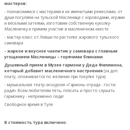
мастеров:
- познакомимся с мастерами и их именитыми ремеслами, от
души погуляем на тульской Масленице с хороводами, играми
и веселыми затеями, изготовим собственную куколку-
Масленичку и примем участие в масленичном квесте
- мастер-класс от Левши по растопке жарового тульского
самовара
- жаркое и вкусное чаепитие у самовара с главным
угощением Масленицы – горячими блинами
Душевный прием в Музее гармони у Деда Филимона,
который добавит масленичного настроения
(за доп.
плату, оплачивается по желанию при покупке тура)
- музыкальная театр-экскурсия «Гармонь-отрада - гостю
рада!» Всем любителям петь, плясать и просто слушать
гармонику - непременно сюда!
Свободное время в Туле
В стоимость тура включено: