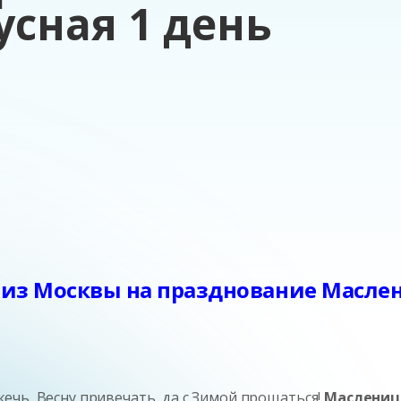
усная 1 день
ь из Москвы на празднование Масле
ечь, Весну привечать, да с Зимой прощаться!
Маслениц