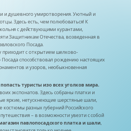
ти и душевного умиротворения. Уютный и
отцы. Здесь есть, чем полюбоваться! К
окольня с действующими курантами,
мяти Защитникам Отечества, возведенная в
авловского Посада.
у приходит с открытием шелково-
о Посада способствовал рождению настоящих
орнаментов и узоров, необыкновенная
попасть туристы изо всех уголков мира.
оих экспонатов. Здесь собраны платки и
ые яркие, нетускнеющие шерстяные шали,
е костюмы разных губерний Российского
 путешествия – в возможности увезти с собой
агазин павлопосадского платка и шали
,
одом становится только моднее…