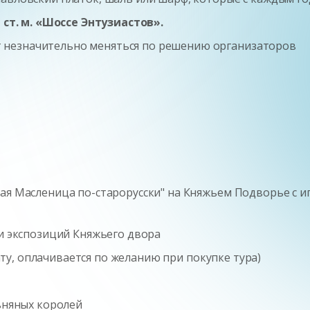
т ст. м. «Шоссе Энтузиастов».
 незначительно меняться по решению организаторов
ая Масленица по-старорусски" на Княжьем Подворье с и
 и экспозиций Княжьего двора
ату, оплачивается по желанию при покупке тура)
льняных королей