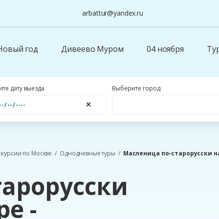
arbattur@yandex.ru
Новый год
Дивеево Муром
04 ноября
Ту
те дату выезда
Выберите город
✕
скурсии по Москве
Однодневные туры
Масленица по-старорусски на
тарорусски
е -