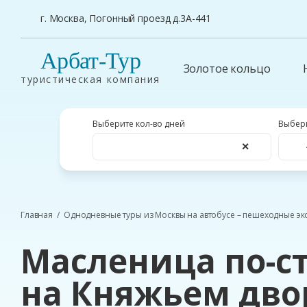
г. Москва, Погонный проезд д.3А-441
Арбат-Тур
Золотое кольцо
туристическая компания
Выберите кол-во дней
Выбери
✕
Главная
Однодневные туры из Москвы на автобусе – пешеходные эк
Масленица по-с
на Княжьем двор