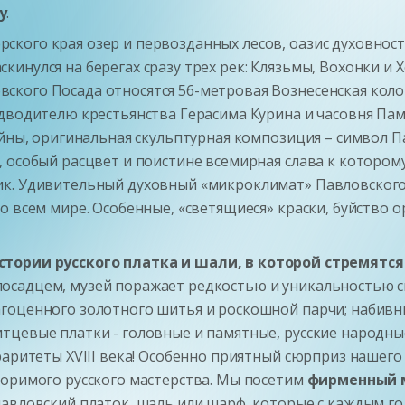
у
.
кого края озер и первозданных лесов, оазис духовнос
нулся на берегах сразу трех рек: Клязьмы, Вохонки и Х
ского Посада относятся 56-метровая Вознесенская кол
едводителю крестьянства Герасима Курина и часовня Па
ойны, оригинальная скульптурная композиция – символ П
, особый расцвет и поистине всемирная слава к котором
ик. Удивительный духовный «микроклимат» Павловског
о всем мире. Особенные, «светящиеся» краски, буйство 
стории русского платка и шали, в которой стремятся 
садцем, музей поражает редкостью и уникальностью св
гоценного золотного шитья и роскошной парчи; набивн
тцевые платки - головные и памятные, русские народны
раритеты XVIII века! Особенно приятный сюрприз нашего
торимого русского мастерства. Мы посетим
фирменный м
павловский платок, шаль или шарф, которые с каждым г