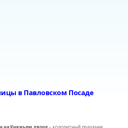
ницы в Павловском Посаде
а на Княжьем дворе
– колоритный праздник