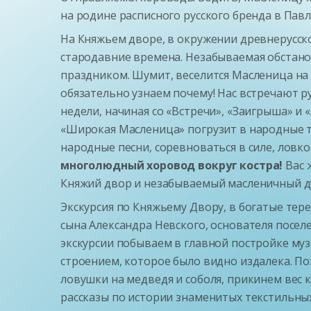
на родине расписного русского бренда в Пав
На Княжьем дворе, в окружении древнерусско
стародавние времена. Незабываемая обстан
праздником. Шумит, веселится Масленица на
обязательно узнаем почему! Нас встречают р
недели, начиная со «Встречи», «Заигрыша» и
«Широкая Масленица» погрузит в народные т
народные песни, соревноваться в силе, ловк
многолюдный хоровод вокруг костра!
Вас 
Княжий двор и незабываемый масленичный д
Экскурсия по Княжьему Двору, в богатые тер
сына Александра Невского, основателя посе
экскурсии побываем в главной постройке муз
строением, которое было видно издалека. По
ловушки на медведя и соболя, прикинем вес 
рассказы по истории знаменитых текстильны