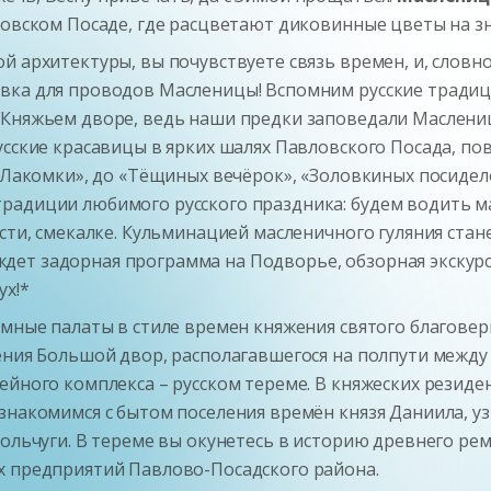
ловском Посаде, где расцветают диковинные цветы на з
й архитектуры, вы почувствуете связь времен, и, словн
овка для проводов Масленицы! Вспомним русские тради
 Княжьем дворе, ведь наши предки заповедали Маслениц
усские красавицы в ярких шалях Павловского Посада, п
 «Лакомки», до «Тёщиных вечёрок», «Золовкиных посидел
радиции любимого русского праздника: будем водить м
ости, смекалке. Кульминацией масленичного гуляния стан
ждет задорная программа на Подворье, обзорная экскур
ух!*
емные палаты в стиле времен княжения святого благове
ления Большой двор, располагавшегося на полпути межд
ейного комплекса – русском тереме. В княжеских резид
знакомимся с бытом поселения времён князя Даниила, уз
кольчуги. В тереме вы окунетесь в историю древнего ре
х предприятий Павлово-Посадского района.