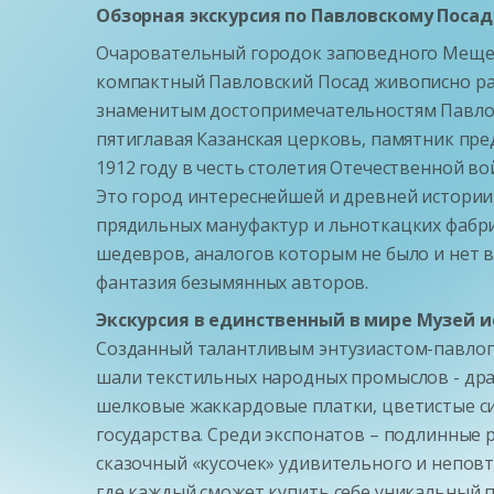
Обзорная экскурсия по Павловскому Посад
Очаровательный городок заповедного Мещерс
компактный Павловский Посад живописно раски
знаменитым достопримечательностям Павлов
пятиглавая Казанская церковь, памятник пр
1912 году в честь столетия Отечественной в
Это город интереснейшей и древней истории
прядильных мануфактур и льноткацких фабр
шедевров, аналогов которым не было и нет в
фантазия безымянных авторов.
Экскурсия в единственный в мире
Музей и
Созданный талантливым энтузиастом-павлопо
шали текстильных народных промыслов - дра
шелковые жаккардовые платки, цветистые си
государства. Среди экспонатов – подлинные 
сказочный «кусочек» удивительного и непов
где каждый сможет купить себе уникальный 