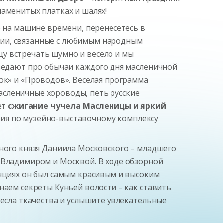
наменитых платках и шалях!
о на машине времени, перенесетесь в
ции, связанные с любимым народным
у встречать шумно и весело и мы
оведают про обычаи каждого дня масленичной
ок» и «Проводов». Веселая программа
асленичные хороводы, петь русские
ет
сжигание чучела Масленицы и яркий
сия по музейно-выставочному комплексу
рного князя Даниила Московского – младшего
у Владимиром и Москвой. В ходе обзорной
енциях он был самым красивым и высоким
наем секреты Куньей волости – как ставить
месла ткачества и услышите увлекательные