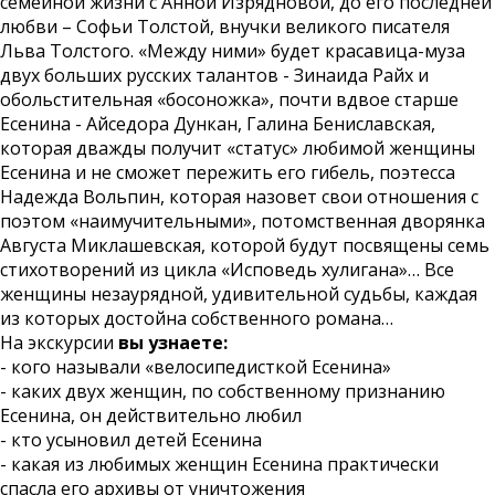
семейной жизни с Анной Изрядновой, до его последней
любви – Софьи Толстой, внучки великого писателя
Льва Толстого. «Между ними» будет красавица-муза
двух больших русских талантов - Зинаида Райх и
обольстительная «босоножка», почти вдвое старше
Есенина - Айседора Дункан, Галина Бениславская,
которая дважды получит «статус» любимой женщины
Есенина и не сможет пережить его гибель, поэтесса
Надежда Вольпин, которая назовет свои отношения с
поэтом «наимучительными», потомственная дворянка
Августа Миклашевская, которой будут посвящены семь
стихотворений из цикла «Исповедь хулигана»… Все
женщины незаурядной, удивительной судьбы, каждая
из которых достойна собственного романа…
На экскурсии
вы узнаете:
- кого называли «велосипедисткой Есенина»
- каких двух женщин, по собственному признанию
Есенина, он действительно любил
- кто усыновил детей Есенина
- какая из любимых женщин Есенина практически
спасла его архивы от уничтожения