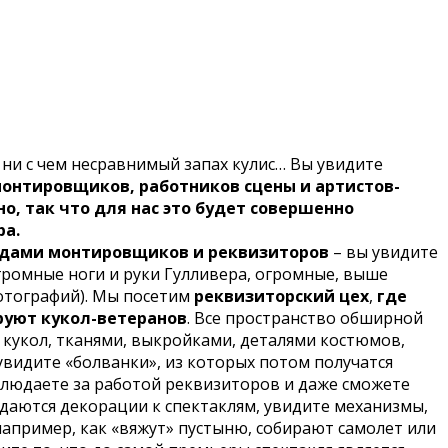
т ни с чем несравнимый запах кулис… Вы увидите
монтировщиков, работников сцены и артистов-
о, так что для нас это будет совершенно
ра.
дами монтировщиков и реквизиторов
– вы увидите
огромные ноги и руки Гулливера, огромные, выше
фотографий). Мы посетим
реквизиторский цех
,
где
руют кукол-ветеранов
. Все пространство обширной
 кукол, тканями, выкройками, деталями костюмов,
увидите «болванки», из которых потом получатся
аблюдаете за работой реквизиторов и даже сможете
ждаются декорации к спектаклям, увидите механизмы,
например, как «вяжут» пустыню, собирают самолет или