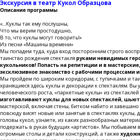
Экскурсия в театр Кукол Образцова
Описание программы
«…Куклы так ему послушны,
Что мы верим простодушно,
В то, что куклы могут говорить!»
Из песни «Машины времени»
Мы попадем туда, куда вход посторонним строго восп
таинство рождения спектакля
руками
невидимых геро
кукольников! Попасть на репитиции и в мастерские
эксклюзивное знакомство с рабочими процессами и
Мы пройдем по широким коридорам, с тупичками и та
хранящиеся здесь куклы и декорации к спектаклям. Вы 
человеческого роста, «паркетные куклы» из спектакле
изготавливают куклы для новых спектаклей, шьют
мастерской, включая стены, битком набито и завешан
повсюду висят новые или занятые в спектаклях куклы, 
головы кукол, узнаете, из каких разнообразных матер
подержать в руках будущих «артистов». Мы побываем 
огромные столы и детали конструкций, а также
художн