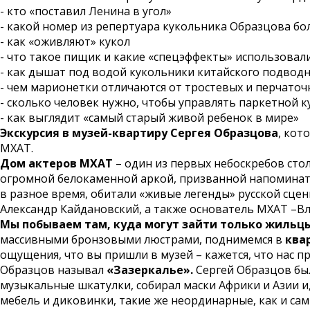
- кто «поставил Ленина в угол»
- какой номер из репертуара кукольника Образцова бо
- как «оживляют» кукол
- что такое пищик и какие «спецэффекты» использова
- как дышат под водой кукольники китайского подводно
- чем марионетки отличаются от тростевых и перчаточ
- сколько человек нужно, чтобы управлять паркетной к
- как выглядит «самый старый живой ребенок в мире»
Экскурсия в музей-квартиру Сергея Образцова
, кот
МХАТ.
Дом актеров МХАТ
– один из первых небоскребов сто
огромной белокаменной аркой, призванной напоминать 
в разное время, обитали «живые легенды» русской сце
Александр Кайдановский, а также основатель МХАТ –
Мы побываем там, куда могут зайти только жильцы
массивными бронзовыми люстрами, поднимемся в
ква
ощущения, что вы пришли в музей – кажется, что нас п
Образцов называл
«Зазеркалье».
Сергей Образцов бы
музыкальные шкатулки, собирал маски Африки и Азии и
мебель и диковинки, такие же неординарные, как и сам