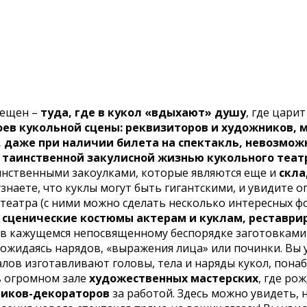
рещен –
туда,
где в кукол «вдыхают» душу
, где цари
ев кукольной сцены: реквизиторов и художников, 
, даже при наличии билета на спектакль, невозможн
 таинственной закулисной жизнью кукольного теат
инственными закоулками, которые являются еще и
скла
узнаете, что куклы могут быть гигантскими, и увидите 
й театра (с ними можно сделать несколько интересных 
 сценические костюмы актерам и куклам, реставри
о в кажущемся непосвященному беспорядке заготовками
дожидаясь нарядов, «выражения лица» или починки. Вы 
иалов изготавливают головы, тела и наряды кукол, пон
в огромном зале
художественных мастерских
, где ро
иков-декораторов
за работой. Здесь можно увидеть, 