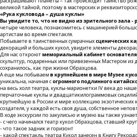
раскрашивают планеты – так происходит таинство рожд
великой тайной, поэтому в мастерских и реквизиторск
«Рука кукловода – душа куклы»
Вы увидите то, что не видно из зрительного зала -
четыре человека, познакомитесь с машинерией большой
артистам во время спектакля.
Побываете в таинственных сумрачных
сценических ка
декораций и больших кукол, увидите элементы декора
Для нас откроют
мемориальный кабинет основателя 
скульптур, подаренных или привезенных Мастером из д
сохранилось, как при жизни Образцова.
А еще мы побываем
в крупнейшем в мире
Музее кук
уникальна, начиная с
огромного подлинного китайск
на весь холл театра, куклы-марионетки IV века до на
перчаточные куклы и двадцатикилограммовых сицилийс
крупнейшую в России и мире коллекцию экзотических ку
создателя, у каждой есть своя душа, собственное непо
В ходе экскурсии по закулисью и музею вы также узнает
- с чего начинался театр кукол Образцова, ставший к
- что такое задник и горизонт
- какой спектакль театра Кукол занесен в Книгу Рекорд