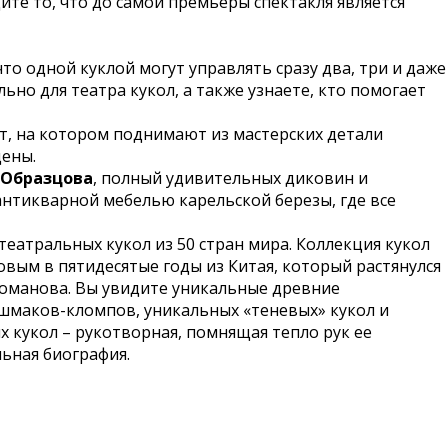
ите то, что до самой премьеры спектакля является
что одной куклой могут управлять сразу два, три и даже
но для театра кукол, а также узнаете, кто помогает
фт, на котором поднимают из мастерских детали
цены.
 Образцова
, полный удивительных диковин и
антикварной мебелью карельской березы, где все
театральных кукол из 50 стран мира. Коллекция кукол
овым в пятидесятые годы из Китая, который растянулся
 Романова. Вы увидите уникальные древние
ашмаков-кломпов, уникальных «теневых» кукол и
х кукол – рукотворная, помнящая тепло рук ее
льная биография.