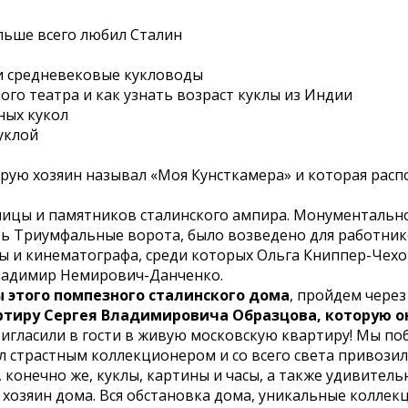
льше всего любил Сталин
ли средневековые кукловоды
го театра и как узнать возраст куклы из Индии
ных кукол
уклой
орую хозяин называл «Моя Кунсткамера» и которая ра
лицы и памятников сталинского ампира. Монументально
Триумфальные ворота, было возведено для работников 
ны и кинематографа, среди которых Ольга Книппер-Чехо
Владимир Немирович-Данченко.
 этого помпезного сталинского дома
, пройдем через
ртиру Сергея Владимировича Образцова, которую о
ригласили в гости в живую московскую квартиру! Мы по
л страстным коллекционером и со всего света привози
, конечно же, куклы, картины и часы, а также удивите
 хозяин дома. Вся обстановка дома, уникальные коллек