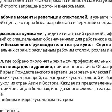
ения нового спектакля прямо на ваших глазах! Вы увид
ой строго запрещена фото- и видеосъемка.
рабочие моменты репетиции спектаклей,
и узнаете, 
 сцены, которая была разработана в Германии специаль
рманах за кулисами
, увидите гигантский грузовой ли
ций со специальными обозначениями для работников с
и бессменного руководителя театра кукол - Сергея
альних стран, с раскладным рабочим столом, роялем и 
ол
, где собрано около четырех тысяч профессиональных 
ого площадного дракона
, привезенного лично Образц
шей эры и Рождественского вертепа цесаревича Алексея
ких кукол-рыцарей, голландских кукол с головой из б
кол из стран Азии и Востока. Каждая из представленны
вторимое лицо и большая, иногда многовековая, театра
е:
рупнейшим в мире кукольным театром
ов Гиннеса