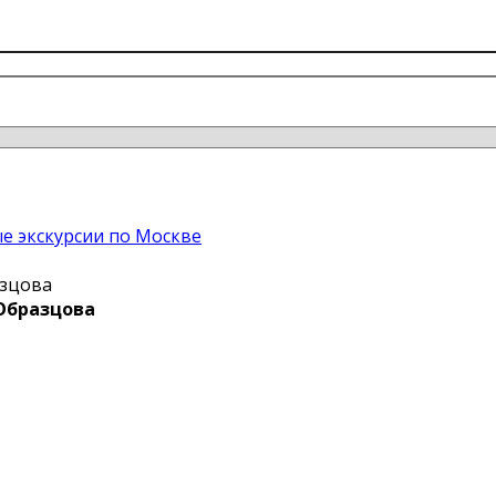
е экскурсии по Москве
азцова
 Образцова