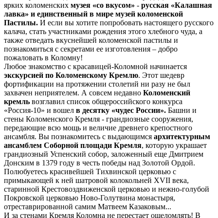
ярких коломенских
музея «со вкусом»
-
русская «Калашная
лавка» и единственный в мире музей коломенской
Пастилы.
И если вы хотите попробовать настоящего русского
калача, стать участниками рождения этого хлебного чуда, а
также отведать вкуснейшей коломенской пастилы и
познакомиться с секретами ее изготовления – добро
пожаловать в Коломну!
Любое знакомство с красавицей-Коломной начинается
экскурсией по Коломенскому Кремлю
. Этот шедевр
фортификации на протяжении столетий ни разу не был
захвачен неприятелем. А совсем недавно
Коломенский
кремль
возглавил список общероссийского конкурса
«Россия-10» и вошел
в десятку «чудес России».
Башни и
стены Коломенского Кремля - грандиозные сооружения,
передающие всю мощь и величие древнего крепостного
ансамбля. Вы познакомитесь с выдающимся
архитектурным
ансамблем Соборной площади Кремля
, которую украшает
грандиозный Успенский собор, заложенный еще Дмитрием
Донским в 1379 году в честь победы над Золотой Ордой.
Полюбуетесь красивейшей Тихвинской церковью с
примыкающей к ней шатровой колокольней XVII века,
старинной Крестовоздвиженской церковью и нежно-голубой
Покровской церковью Ново-Голутвина монастыря,
отреставрированной самим Матвеем Казаковым...
И за стенами Кремля Коломна не перестает ошеломлять! В