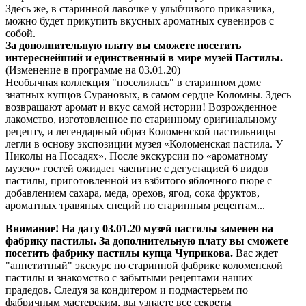
Здесь же, в старинной лавочке у улыбчивого приказчика,
можно будет прикупить вкусных ароматных сувениров с
собой.
За дополнительную плату вы сможете посетить
интереснейший и
единственный в мире музей Пастилы.
(Изменение в программе на 03.01.20)
Необычная коллекция "поселилась" в старинном доме
знатных купцов Сурановых, в самом сердце Коломны. Здесь
возвращают аромат и вкус самой истории! Возрожденное
лакомство, изготовленное по старинному оригинальному
рецепту, и легендарный образ Коломенской пастильницы
легли в основу экспозиции музея «Коломенская пастила. У
Николы на Посадях». После экскурсии по «ароматному
музею» гостей ожидает чаепитие с дегустацией 6 видов
пастилы, приготовленной из взбитого яблочного пюре с
добавлением сахара, меда, орехов, ягод, сока фруктов,
ароматных травяных специй по старинным рецептам...
Внимание! На дату 03.01.20 музей пастилы заменен на
фабрику пастилы.
За дополнительную плату вы сможете
посетить
фабрику пастилы купца Чуприкова.
Вас ждет
"аппетитный" экскурс по старинной фабрике коломенской
пастилы и знакомство с забытыми рецептами наших
прадедов. Следуя за кондитером и подмастерьем по
фабричным мастерским, вы узнаете все секреты