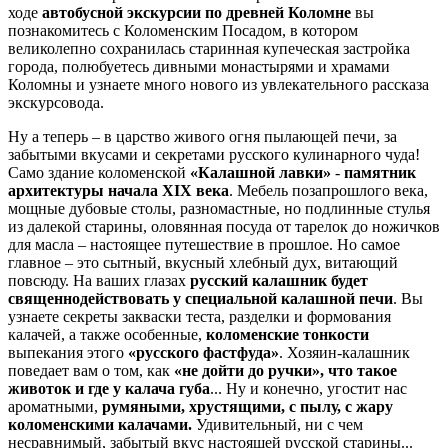
ходе
автобусной экскурсии по древней Коломне
вы
познакомитесь с Коломенским Посадом, в котором
великолепно сохранилась старинная купеческая застройка
города, полюбуетесь дивными монастырями и храмами
Коломны и узнаете много нового из увлекательного рассказа
экскурсовода.
Ну а теперь – в царство живого огня пылающей печи, за
забытыми вкусами и секретами русского кулинарного чуда!
Само здание коломенской
«Калашной лавки»
-
памятник
архитектуры начала
XIX
века
. Мебель позапрошлого века,
мощные дубовые столы, разномастные, но подлинные стулья
из далекой старины, оловянная посуда от тарелок до ножичков
для масла – настоящее путешествие в прошлое. Но самое
главное – это сытный, вкусный хлебный дух, витающий
повсюду. На ваших глазах
русский калашник будет
священнодействовать у специальной калашной
печи
. Вы
узнаете секреты закваски теста, разделки и формования
калачей, а также особенные,
коломенские тонкости
выпекания этого
«русского фастфуда»
. Хозяин-калашник
поведает вам о том, как
«не дойти до ручки», что такое
животок и где у калача губа
... Ну и конечно, угостит нас
ароматными,
румяными, хрустящими, с пылу, с жару
коломенскими калачами.
Удивительный, ни с чем
несравнимый, забытый вкус настоящей русской старины...