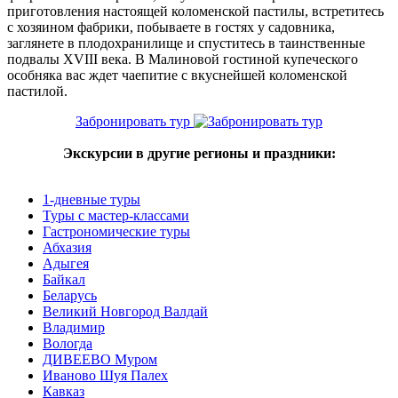
приготовления настоящей коломенской пастилы, встретитесь
с хозяином фабрики, побываете в гостях у садовника,
заглянете в плодохранилище и спуститесь в таинственные
подвалы XVIII века. В Малиновой гостиной купеческого
особняка вас ждет чаепитие с вкуснейшей коломенской
пастилой.
Забронировать тур
Экскурсии в другие регионы и праздники:
1-дневные туры
Туры с мастер-классами
Гастрономические туры
Абхазия
Адыгея
Байкал
Беларусь
Великий Новгород Валдай
Владимир
Вологда
ДИВЕЕВО Муром
Иваново Шуя Палех
Кавказ