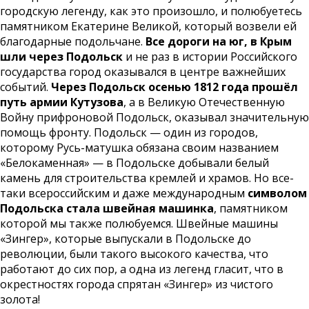
городскую легенду, как это произошло, и полюбуетесь
памятником Екатерине Великой, который возвели ей
благодарные подольчане.
Все дороги на юг, в Крым
шли через Подольск
и не раз в истории Российского
государства город оказывался в центре важнейших
событий.
Через Подольск осенью 1812 года прошёл
путь армии Кутузова
, а в Великую Отечественную
Войну прифроновой Подольск, оказывал значительную
помощь фронту. Подольск — один из городов,
которому Русь-матушка обязана своим названием
«Белокаменная» — в Подольске добывали белый
камень для строительства кремлей и храмов. Но все-
таки всероссийским и даже международным
символом
Подольска стала швейная машинка
, памятником
которой мы также полюбуемся. Швейные машины
«Зингер», которые выпускали в Подольске до
революции, были такого высокого качества, что
работают до сих пор, а одна из легенд гласит, что в
окрестностях города спрятан «Зингер» из чистого
золота!