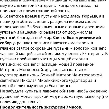
Алексеем Михайловичем Тишайшим, на месте явления
ему во сне святой Екатерины, когда он отдыхал на
привале во время соколиной охоты.
В Советское время в пустыни находилась тюрьма, а в
наши дни обитель вновь расцвела во всем своем
великолепии! За белокаменными стенами с древними
угловыми башнями, скрывается от досужих глаз
уютный, благодатный мир.
Свято-Екатерининский
собор
украшают росписи палехских мастеров, а
главное святое сокровище пустыни – золотой ковчег с
частицей мощей святой великомученицы Екатерины. В
пустыни пребывают частицы мощей старцев
Оптинских, ковчег с частицей мощей праведной
Матроны Московской, других святых, а также
чудотворные иконы Божией Матери Ченстоховской,
святителя Николая Мирликийского чудотворца и
святой великомученицы Екатерины.
Не забудьте купить в лавочке обители необыкновенно
душистый монастырский мед и ароматную выпечку (по
наличию, доп. плата)
Продолжительность экскурсии
7
часов.