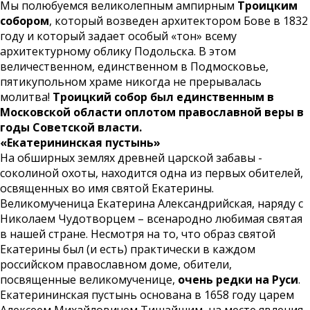
Мы полюбуемся великолепным ампирным
Троицким
собором
, который возведен архитектором Бове в 1832
году и который задает особый «тон» всему
архитектурному облику Подольска. В этом
величественном, единственном в Подмосковье,
пятикупольном храме никогда не прерывалась
молитва!
Троицкий собор был единственным в
Московской области оплотом православной веры в
годы Советской власти.
«Екатерининская пустынь»
На обширных землях древней царской забавы -
соколиной охоты, находится одна из первых обителей,
освященных во имя святой Екатерины.
Великомученица Екатерина Александрийская, наряду с
Николаем Чудотворцем – всенародно любимая святая
в нашей стране. Несмотря на то, что образ святой
Екатерины был (и есть) практически в каждом
российском православном доме, обители,
посвященные великомученице,
очень редки на Руси
.
Екатерининская пустынь основана в 1658 году царем