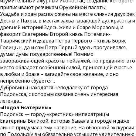
изумительный ажурный иконостас, создание которого
приписывают резчикам Оружейной палаты.
Усадьба и храм расположены на месте слияния двух рек
Десны и Пахры, в местах захватывающей дух красоты и
древней истории! Здесь жили и бояре Морозовы, и
фаворит Екатерины Второй князь Потемкин-
Таврический и дядька Петра Первого – князь Борис
Голицын, да и сам Петр Первый здесь прогуливался,
думал думы государственные! Помимо
завораживающей красоты пейзажей, по преданию, это
место обладает особенной силой, приносящей счастье
в любви и браке – загадайте свое желание, и оно
непременно сбудется…
Дубровицы находятся неподалеку от города
Подольска, с которым связана очень интересная
легенда...
«Подол Екатерины»
Подольск — город-«крестник» императрицы
Екатерины Великой, которая бывала в городе и даже
лично придумала ему название. На обзорной экскурсии
по Подольску вы обязательно услышите удивительную