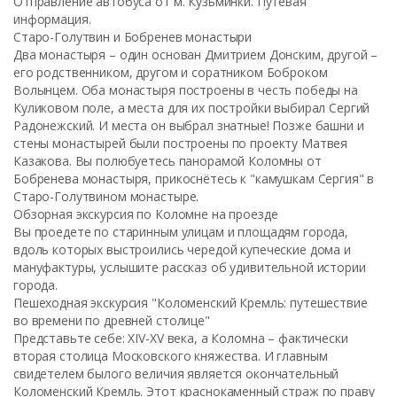
Отправление автобуса от м. Кузьминки. Путевая
информация.
Старо-Голутвин и Бобренев монастыри
Два монастыря – один основан Дмитрием Донским, другой –
его родственником, другом и соратником Боброком
Волынцем. Оба монастыря построены в честь победы на
Куликовом поле, а места для их постройки выбирал Сергий
Радонежский. И места он выбрал знатные! Позже башни и
стены монастырей были построены по проекту Матвея
Казакова. Вы полюбуетесь панорамой Коломны от
Бобренева монастыря, прикоснётесь к "камушкам Сергия" в
Старо-Голутвином монастыре.
Обзорная экскурсия по Коломне на проезде
Вы проедете по старинным улицам и площадям города,
вдоль которых выстроились чередой купеческие дома и
мануфактуры, услышите рассказ об удивительной истории
города.
Пешеходная экскурсия "Коломенский Кремль: путешествие
во времени по древней столице"
Представьте себе: XIV-XV века, а Коломна – фактически
вторая столица Московского княжества. И главным
свидетелем былого величия является окончательный
Коломенский Кремль. Этот краснокаменный страж по праву