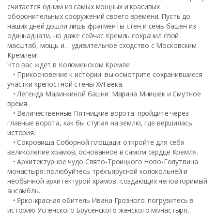
считается одним из самых мощных и красивых
оборонительных сооружений своего времени. Пусть до
наших дней дошли лишь фрагменты стен и семь башен из
одиннадцати, но даже сейчас Кремль сохранил свой
масштаб, мощь и… удивительное сходство с Московским
Кремлём!
Что вас ждёт в Коломенском Кремле:
• Прикосновение к истории: вы осмотрите сохранившиеся
участки крепостной стены XVI века.
• Легенда Маринкиной башни: Марина Мнишек и Смутное
время.
• Величественные Пятницкие ворота: пройдите через
главные ворота, как бы ступая на землю, где вершилась
история.
• Сокровища Соборной площади: откройте для себя
великолепие храмов, основанное в самом сердце Кремля.
• Архитектурное чудо Свято-Троицкого Ново-Голутвина
монастыря: полюбуйтесь трёхъярусной колокольней и
необычной архитектурой храмов, создающих неповторимый
ансамбль.
• Ярко-красная обитель Ивана Грозного: погрузитесь в
историю Успенского Брусенского женского монастыря,