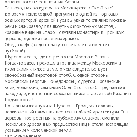
основанного в честь взятия Казани.
Теплоходная экскурсия по Москва-реке и Оке (1 час)
Во время теплоходной прогулки по одной из торговых
водных артерий древней Руси вы увидите слияние Москва-
реки и Оки, развод плашкоутных (понтонных мостов),
красивые виды на Старо-Голутвин монастырь и Троицкую
церковь, луковки посадских храмов.
Обед в кафе (за доп. плату, оплачивается вместе с
путёвкой).
Щурово: место, где встречаются Москва и Рязань
Когда-то здесь проходила граница между Московским и
Рязанскими княжествами, о чём свидетельствует
своеобразный верстовой столб. С одной стороны –
московский Георгий Победоносец, с другой – рязанский
воин, возможно, сам князь Олег! Этот столб – редчайшая
находка, единственный сохранившийся старый герб Рязани в
Подмосковье!
Но главная жемчужина Щурова – Троицкая церковь,
великолепный памятник неовизантийской архитектуры. Эта
церковь, построенная на рубеже XIX-XX веков, сменила
несколько деревянных предшественниц и стала настоящим
украшением коломенской земли.
Свободное время