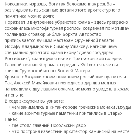
Кокошники, изразцы, богатая белокаменная резьба –
разглядывать изысканные детали этого архитектурного
памятника можно долго.
Поражает и внутреннее убранство храма – здесь прекрасно
сохранилась многофигурная роспись, созданная по мотивам
голландских гравюр Библии Борхта. Авторство
приписывается лучшим мастерам Оружейной палаты –
Иосифу Владимирову и Симону Ушакову, написавшему
специально для этого храма икону "Древо государей
Российских", хранящуюся ныне в Третьяковской галерее.
Главной святыней храма с середины XVII века является
список Грузинской иконы Божией Матери.
Храм не обходили своим вниманием российские правители.
Так, Алексей Михайлович преподнёс в дар два медных
паникадила с двуглавыми орлами, их можно увидеть в храме
и поныне.
В ходе экскурсии вы узнаете:
• чем занимались в Китай-городе греческие монахи Лихуды
• какие архитектурные памятники притаились в Старых
Панех
• где стоял главный Посольский двор
• что построил известный архитектор Каминский на месте