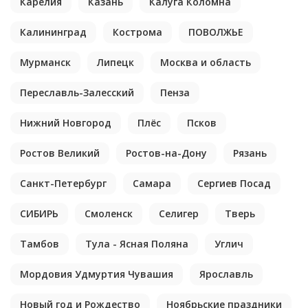
Карелия
Казань
Калуга Коломна
Калининград
Кострома
ПОВОЛЖЬЕ
Мурманск
Липецк
Москва и область
Переславль-Залесский
Пенза
Нижний Новгород
Плёс
Псков
Ростов Великий
Ростов-на-Дону
Рязань
Санкт-Петербург
Самара
Сергиев Посад
СИБИРЬ
Смоленск
Селигер
Тверь
Тамбов
Тула - Ясная Поляна
Углич
Мордовия Удмуртия Чувашия
Ярославль
Новый год и Рождество
Ноябрьские праздники