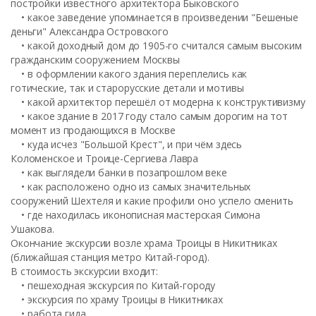
постройки известного архитектора Быковского
• какое заведение упоминается в произведении "Бешеные
деньги" Александра Островского
• какой доходный дом до 1905-го считался самым высоким
гражданским сооружением Москвы
• в оформлении какого здания переплелись как
готические, так и старорусские детали и мотивы
• какой архитектор перешёл от модерна к конструктивизму
• какое здание в 2017 году стало самым дорогим на тот
момент из продающихся в Москве
• куда исчез "Большой Крест", и при чём здесь
Коломенское и Троице-Сергиева Лавра
• как выглядели банки в позапрошлом веке
• как расположено одно из самых значительных
сооружений Шехтеля и какие профили оно успело сменить
• где находилась иконописная мастерская Симона
Ушакова.
Окончание экскурсии возле храма Троицы в Никитниках
(ближайшая станция метро Китай-город).
В стоимость экскурсии входит:
• пешеходная экскурсия по Китай-городу
• экскурсия по храму Троицы в Никитниках
• работа гида