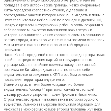
одноимённая станция московского метрополитена не
попадает в его исторические границы, чётко очерченные
Китайгородской крепостной стеной, уцелевшие и
воссозданные участки которой можно наблюдать и поныне.
Этот сравнительно небольшой по площади и древнейший,
наряду с Кремлём, исторический район Москвы сохранил в
себе великое множество памятников архитектуры и
истории. Большинство из них хорошо знакомы москвичам и
гостям города, а некоторые с течением времени оказались
фактически спрятанными в старых китайгородских
переулках.
Часть Китай-города ещё с советского периода превратилась
в район сосредоточения партийно-государственных
учреждений, а в новейшие времена вокруг этих знаний
возникла не Китайгородская стена, но вполне себе
внушительные ограждения с КПП и особым режимом
посещения территории внутри него.
Именно здесь, в тени более младших, но более
внушительных "соседей" притаился самый настоящий
шедевр русского узорочья – храм Троицы в Никитниках.
Строительство храма – важная веха в истории русского
зодчества. Именно эта церковь послужила образцом для
множества московских храмов второй половины XVII века.