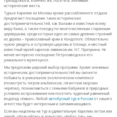
Приладожья и, конечно же, посетить значимые
исторические места.
Туры в Карелию из Москвы кроме расслабленного отдыха
предлагают посещение таких исторических
достопримечательностей, как Валаам и известные всему
миру Кижи, а также поездку по многочисленным старинным
церквушкам, среди которых одно из самых древних строений
из дерева – православный храм в Кондопоге. Обязательно
нужно увидеть и островную церковь в Олонце, и местный
известный музей карелов-ливвиков им. Н.Г. Прилукина. Не
менее интересно посещение Петрозаводска и его
уникального музея кукол.
Мы предложим широкий выбор программ. Кроме значимых
исторических достопримечательностей вы сможете
побывать в уникальном зоологическом комплексе
(посмотреть тигров-альбиносов, гигантских морских
черепах), познакомиться с семьями бабуинов в природных
условиях их проживания или посетить чудесный равнинный
водопад «Кивач». Любой
автобусный тур в России
от нашего
агентства будет интересным и запоминающимся.
Если вы нацелены на тур в удивительную Карелию летом или
зимой, обращайтесь в агентство «Арбат-тур», мы