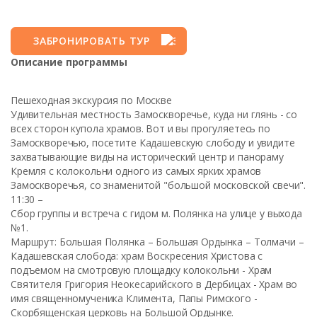
ЗАБРОНИРОВАТЬ ТУР
Описание программы
Пешеходная экскурсия по Москве
Удивительная местность Замоскворечье, куда ни глянь - со
всех сторон купола храмов. Вот и вы прогуляетесь по
Замоскворечью, посетите Кадашевскую слободу и увидите
захватывающие виды на исторический центр и панораму
Кремля с колокольни одного из самых ярких храмов
Замоскворечья, со знаменитой "большой московской свечи".
11:30 –
Сбор группы и встреча с гидом м. Полянка на улице у выхода
№1.
Маршрут: Большая Полянка – Большая Ордынка – Толмачи –
Кадашевская слобода: храм Воскресения Христова с
подъемом на смотровую площадку колокольни - Храм
Святителя Григория Неокесарийского в Дербицах - Храм во
имя священномученика Климента, Папы Римского -
Скорбященская церковь на Большой Ордынке.