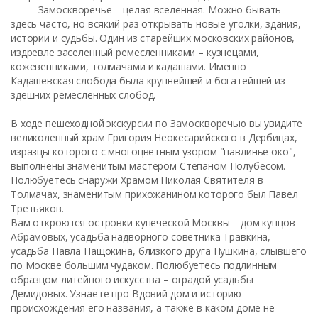
Замоскворечье – целая вселенная. Можно бывать
здесь часто, но всякий раз открывать новые уголки, здания,
истории и судьбы. Один из старейших московских районов,
издревле заселенный ремесленниками – кузнецами,
кожевенниками, толмачами и кадашами. Именно
Кадашевская слобода была крупнейшей и богатейшей из
здешних ремесленных слобод.
В ходе пешеходной экскурсии по Замоскворечью вы увидите
великолепный храм Григория Неокесарийского в Дербицах,
изразцы которого с многоцветным узором "павлинье око",
выполнены знаменитым мастером Степаном Полубесом.
Полюбуетесь снаружи Храмом Николая Святителя в
Толмачах, знаменитым прихожанином которого был Павел
Третьяков.
Вам откроются островки купеческой Москвы – дом купцов
Абрамовых, усадьба надворного советника Травкина,
усадьба Павла Нащокина, близкого друга Пушкина, слывшего
по Москве большим чудаком. Полюбуетесь подлинным
образцом литейного искусства – оградой усадьбы
Демидовых. Узнаете про Вдовий дом и историю
происхождения его названия, а также в каком доме не