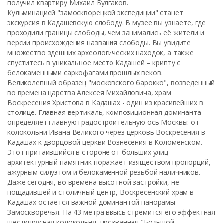
получил квартиру Михаил Булгаков.
Кульминацией "замоскворецкой экспедиции" станет
экскурсия в Кадашевскую слободу. В музее вы узнаете, где
проходили границы слободы, чем занимались её жители и
версии происхождения названия слободы. Вы увидите
множество здешних археологических находок, а также
спуститесь в уникальное место Кадашей – крипту с
белокаменными саркофагами прошлых веков.
Великолепный образец "московского барокко", возведенный
во времена царства Алексея Михайловича, храм
Воскресения Христова в Кадашах - один из красивейших в
столице. Главная вертикаль, композиционная доминанта
определяет главную градостроительную ось Москвы: от
колокольни Ивана Великого через церковь Воскресения в
Кадашах к дворцовой церкви Вознесения в Коломенском.
Этот притаившийся в стороне от больших улиц
архитектурный памятник поражает изяществом пропорций,
ажурным силуэтом и белокаменной резьбой наличников.
Даже сегодня, во времена высотной застройки, не
пощадившей и столичный центр, Воскресенский храм в
Кадашах остаётся важной доминантой панорамы
Замоскворечья. На 43 метра ввысь стремится его эффектная
шестиярусная колокольня, прозванная "Большой