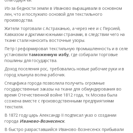
Из-за бедности земли в Иваново выращивали в основном
лен, что и послужило основой для текстильного
производства.
Жители торговали с Астраханью, а через нее и с Персией,
Кавказом и дркгими южными странами, в следствии чего на
ткани стали наносить восточные узоры.
Петр I реформировал текстильную промышленность и в селе
установили
таможенную избу
, где собирали торговые
пошлины для государства.
Доход поселения рос, требовались новые рабочие руки и в
город хлынула волна рабочих.
Специфика города позволила получить огромные
государственные заказы на ткани для обмундирования во
время Отечественной войне 1812 года, тк Москва была
ссожена вместе с производственными предприятиями
текстиля.
В 1872 году царь Александр II подписал указ о создании
города
Иваново-Вознесенск
.
В быстро разраставшийся Иваново-Вознесенск прибывали