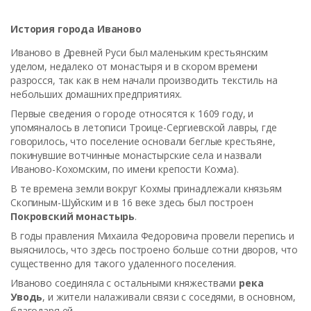
История города Иваново
Иваново в Древней Руси был маленьким крестьянским
уделом, недалеко от монастыря и в скором времени
разросся, так как в нем начали производить текстиль на
небольших домашних предприятиях.
Первые сведения о городе относятся к 1609 году, и
упомяналось в летописи Троице-Сергиевской лавры, где
говорилось, что поселение основали беглые крестьяне,
покинувшие вотчинные монастырские села и назвали
Иваново-Кохомским, по имени крепости Кохма).
В те времена земли вокруг Кохмы принадлежали князьям
Скопиным-Шуйским и в 16 веке здесь был построен
Покровский монастырь
.
В годы правления Михаила Федоровича провели перепись и
выяснилось, что здесь построено больше сотни дворов, что
существенно для такого удаленного поселения.
Иваново соединяла с остальными княжествами
река
Уводь
, и жители налаживали связи с соседями, в основном,
благодаря ей.