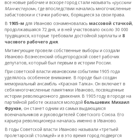
все новые рабочие и вскоре город стали называть
«русским
Манчестером»
, где впоследствии начались многочисленные
забастовоки и стачки рабочих, борящиеся за свои права.
В
1905-м
для Иваново ознаменовалась
массовой стачкой
,
продолжавшаяся 72 дня, и в ней участвовало около 30 000
трудящихся, которые требовали достойной зарплаты и
8
часового рабочего дня
.
Митингующие провели собственные выборы и создали
Иваново-Вознесенский общегородской совет рабочих
депутатов, который был первым в истории России.
При советской власти ивановским событиям 1905 года
уделялось особенное внимание. В городе был создан
мемориальный ансамбль «Красная Талка». Он включает в
себя многочисленные памятники Иваново, посвященные
истории революционного движения. В 1905 году в городе на
партийной работе оказался молодой
большевик Михаил
Фрунзе
, он станет одним из самых выдающихся
военачальников и руководителей Советского Союза. Его
карьера революционера началась именно в Иваново.
В годы Советской власти Иваново называли «третьей
пролетарской столицей» и в это время город подвергся