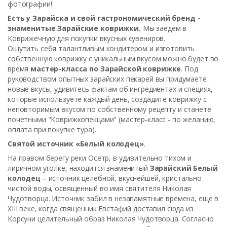
фотографии!
Есть у Зарайска и свой гастрономический бренд -
знаменитые Зарайские коврижки.
Мы заедем в
Коврижечную для покупки вкусных сувениров.
Ощутить себя талантливым кондитером и изготовить
собственную коврижку с уникальным вкусом можно будет во
время
мастер-класса по Зарайской коврижке
. Под
руководством опытных зарайских пекарей вы придумаете
новые вкусы, удивитесь фактам об ингредиентах и специях,
которые используете каждый день, создадите коврижку с
неповторимым вкусом по собственному рецепту и станете
почетными "Коврижкопекцами" (мастер-класс - по желанию,
оплата при покупке тура).
Святой источник «Белый колодец»
.
На правом берегу реки Осетр, в удивительно тихом и
лиричном уголке, находится знаменитый
Зарайский Белый
колодец
– источник целебной, вкуснейшей, кристально
чистой воды, освященный во имя святителя Николая
Чудотворца. Источник забил в незапамятные времена, еще в
XIII веке, когда священник Евстафий доставил сюда из
Корсуни целительный образ Николая Чудотворца. Согласно