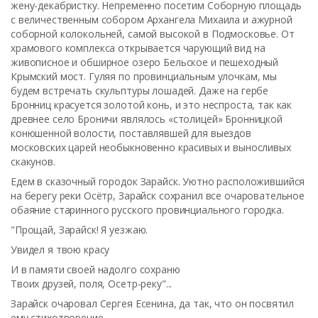
жену-декабристку. Непременно посетим Соборную площадь
с величественным собором Архангела Михаила и ажурной
соборной колокольней, самой высокой в Подмосковье. От
храмового комплекса открывается чарующий вид на
живописное и обширное озеро Бельское и пешеходный
Крымский мост. Гуляя по провинциальным улочкам, мы
будем встречать скульптуры лошадей. Даже на гербе
Бронниц красуется золотой конь, и это неспроста, так как
древнее село Броничи являлось «столицей» Бронницкой
конюшенной волости, поставлявшей для выездов
московских царей необыкновенно красивых и выносливых
скакунов.
Едем в сказочный городок Зарайск. Уютно расположившийся
на берегу реки Осётр, Зарайск сохранил все очаровательное
обаяние старинного русского провинциального городка.
"Прощай, Зарайск! Я уезжаю.
Увидел я твою красу
И в памяти своей надолго сохраню
Твоих друзей, поля, Осетр-реку"...
Зарайск очаровал Сергея Есенина, да так, что он посвятил
ему стихотворение...