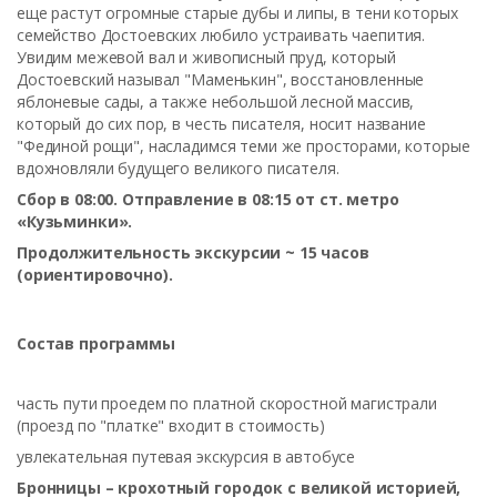
еще растут огромные старые дубы и липы, в тени которых
семейство Достоевских любило устраивать чаепития.
Увидим межевой вал и живописный пруд, который
Достоевский называл "Маменькин", восстановленные
яблоневые сады, а также небольшой лесной массив,
который до сих пор, в честь писателя, носит название
"Фединой рощи", насладимся теми же просторами, которые
вдохновляли будущего великого писателя.
Сбор в 08:00. Отправление в 08:15 от ст. метро
«Кузьминки».
Продолжительность экскурсии ~ 15 часов
(ориентировочно).
Состав программы
часть пути проедем по платной скоростной магистрали
(проезд по "платке" входит в стоимость)
увлекательная путевая экскурсия в автобусе
Бронницы – крохотный городок с великой историей,