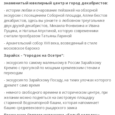
знаменитый ювелирный центр и город декабристов:
- истории любви и очарование пейзажей на обзорной
экскурсии с посещением Соборной площади, Аллеи бюстов
декабристов, здесь вы узнаете о любовном треугольнике
двух друзей-декабристов, Михаила Фонвизина и Ивана
Пущина, и Натальи Апухтиной, которую современники
считали прообразом Татьяны Лариной
- Архангельский собор XVII века, возведенный в стиле
московское барокко
Зарайск - "городок на Осетре":
- экскурсия по самому маленькому в России Зарайскому
Кремлю с прогулкой по мощным кремлевским стенам и
переходам
- экскурсия по Зарайскому Посаду, на тихих улочках которого
дремлет само время
- немного свободного времени в историческом центре, при
желании можно подняться на смотровую площадку
старинной Водонапорной башни, которая напоминает
башню средневекового рыцарского замка
Посещение Святого источника «Белый колодец»