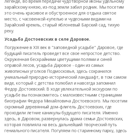
легенде, во время передачи чудотворной иконы удельному
зарайскому князю, из-под земли забил родник. Мы посетим
это очень красивое и обустроенное для отдыха святое
место, с часовенкой-купелью и чудесными видами на
Зарайский кремль, старый яблоневый Барский сад, тихую
реку.
Усадьба Достоевских в селе Даровое.
Погружение в XIX век в "заповедной усадьбе" Даровое, где
будущий писатель проведет все свое непростое детство.
Окруженная бескрайними цветущими полями и синей
оправой лесов, усадьба Даровое - один из самых
живописных уголков Подмосковья, здесь сохранился
уникальный природно-исторический ландшафт, в том самом
виде, который с детства полюбил и навсегда запомнил
Федор Достоевский. В ходе увлекательной экскурсии по
усадьбе вы познакомитесь с малоизвестными страницами
биографии Федора Михайловича Достоевского. Мы посетим
скромный деревянный дом-флигель Достоевских, где
проходили летние каникулы будущего писателя. Именно
здесь, в Даровом, развернулась драма семьи Достоевских,
которая повлияла на весь дальнейший творческий путь
гениального писателя. Погуляем по старинному парку, здесь