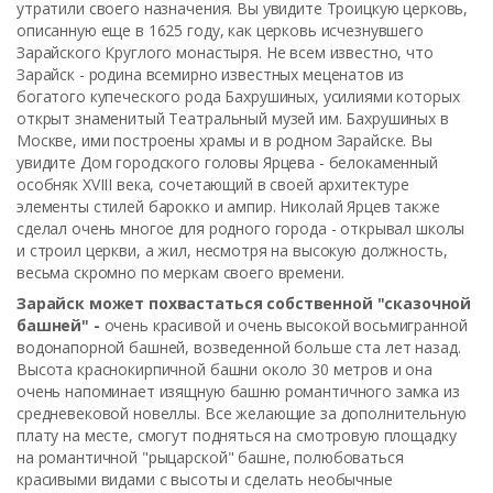
утратили своего назначения. Вы увидите Троицкую церковь,
описанную еще в 1625 году, как церковь исчезнувшего
Зарайского Круглого монастыря. Не всем известно, что
Зарайск - родина всемирно известных меценатов из
богатого купеческого рода Бахрушиных, усилиями которых
открыт знаменитый Театральный музей им. Бахрушиных в
Москве, ими построены храмы и в родном Зарайске. Вы
увидите Дом городского головы Ярцева - белокаменный
особняк XVIII века, сочетающий в своей архитектуре
элементы стилей барокко и ампир. Николай Ярцев также
сделал очень многое для родного города - открывал школы
и строил церкви, а жил, несмотря на высокую должность,
весьма скромно по меркам своего времени.
Зарайск может похвастаться собственной "сказочной
башней" -
очень красивой и очень высокой восьмигранной
водонапорной башней, возведенной больше ста лет назад.
Высота краснокирпичной башни около 30 метров и она
очень напоминает изящную башню романтичного замка из
средневековой новеллы.
Все желающие за дополнительную
плату на месте, смогут подняться на смотровую площадку
на романтичной "рыцарской" башне,
полюбоваться
красивыми видами с высоты и сделать необычные