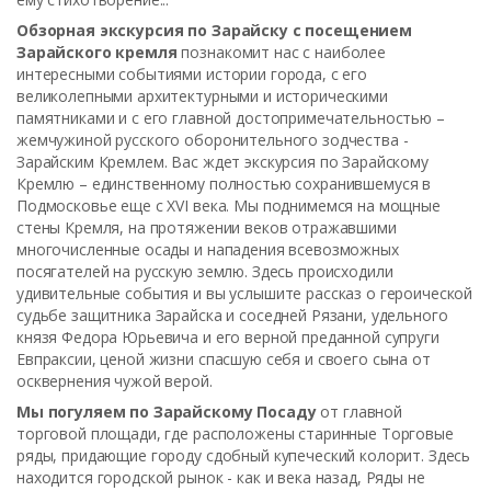
Обзорная экскурсия по Зарайску с посещением
Зарайского кремля
познакомит нас с наиболее
интересными событиями истории города, с его
великолепными архитектурными и историческими
памятниками и с его главной достопримечательностью –
жемчужиной русского
оборонительного зодчества -
Зарайским Кремлем. Вас ждет экскурсия по Зарайскому
Кремлю – единственному полностью сохранившемуся в
Подмосковье еще с XVI века. Мы поднимемся на мощные
стены Кремля, на протяжении веков отражавшими
многочисленные осады и нападения всевозможных
посягателей на русскую землю. Здесь происходили
удивительные события и вы услышите рассказ о героической
судьбе защитника Зарайска и соседней Рязани, удельного
князя Федора Юрьевича и его верной преданной супруги
Евпраксии, ценой жизни спасшую себя и своего сына от
осквернения чужой верой.
Мы погуляем по Зарайскому Посаду
от главной
торговой площади, где расположены старинные Торговые
ряды, придающие городу сдобный купеческий колорит. Здесь
находится городской рынок - как и века назад, Ряды не