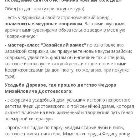
Обед
(за доп. плату при покупке тура)
- есть у Зарайска и свой гастрономический бренд -
знаменитые медовые коврижки.
За этими вкусными,
ароматными сувенирами обязательно заедем в местную
"Коврижечную"
-
мастер-класс "Зарайский замес"
по изготовлению
Зарайской коврижки. Вы придумаете новые вкусы зарайских
коврижек, удивитесь фактам об ингредиентах и специях,
которые используете каждый день, и станете почетными
Коврижкопекцами (за доп. плату, по желанию, при покупке
тура)
Усадьба Даровое, где прошло детство Федора
Михайловича Достоевского:
- экскурсия в усадебный дом, услышим историю непростого
детства Феди Достоевского, о той семейной драме, которая
окажет влияние на весь жизненный и творческий путь гения
всемирной литературы
- прогулка с гидом по парку, увидим старые дубы и липы,
которые помнят писателя, Маменькин пруд и Федину рощу